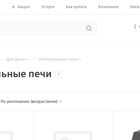
Акции
Услуги
Как купить
Компания
Мага
—
—
Для дома
Отопительные печи
льные печи
7
По умолчанию (возрастание)