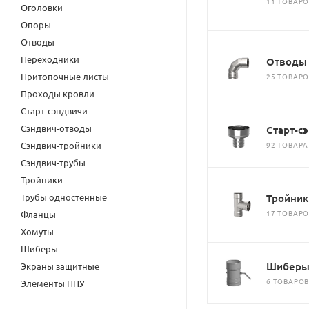
11 ТОВАР
Оголовки
Опоры
Отводы
Переходники
Отводы
Притопочные листы
25 ТОВАР
Проходы кровли
Старт-сэндвичи
Сэндвич-отводы
Старт-с
Сэндвич-тройники
92 ТОВАРА
Сэндвич-трубы
Тройники
Трубы одностенные
Тройник
17 ТОВАР
Фланцы
Хомуты
Шиберы
Шибер
Экраны защитные
6 ТОВАРО
Элементы ППУ