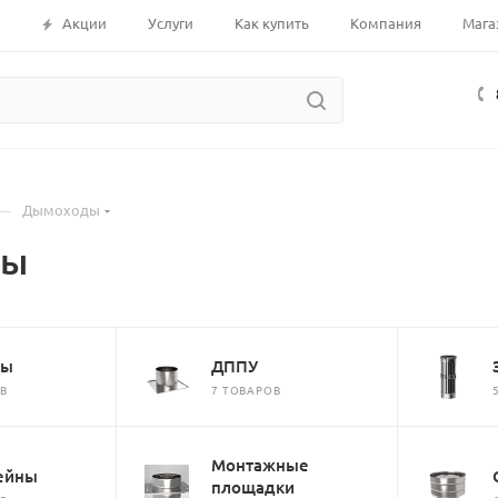
Акции
Услуги
Как купить
Компания
Мага
—
Дымоходы
ды
ры
ДППУ
ОВ
7 ТОВАРОВ
Монтажные
ейны
площадки