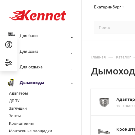
Екатеринбург
Для бани
Для дома
—
Главная
Каталог
Для отдыха
Дымохо
Дымоходы
Адаптеры
Адапте
ДППУ
10 ТОВАР
Заглушки
Зонты
Кронштейны
Кроншт
Монтажные площадки