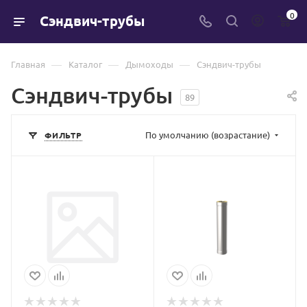
0
Сэндвич-трубы
—
—
—
Главная
Каталог
Дымоходы
Сэндвич-трубы
Сэндвич-трубы
89
По умолчанию (возрастание)
ФИЛЬТР