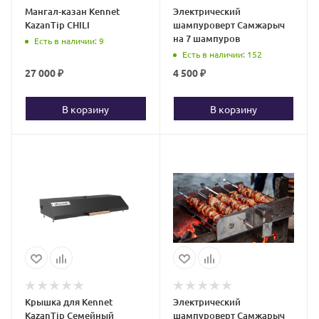
Мангал-казан Kennet
Электрический
KazanTip CHILI
шампуроверт Самжарыч
на 7 шампуров
Есть в наличии
: 9
Есть в наличии
: 152
27 000
₽
4 500
₽
В корзину
В корзину
Крышка для Kennet
Электрический
KazanTip Семейный
шампуроверт Самжарыч