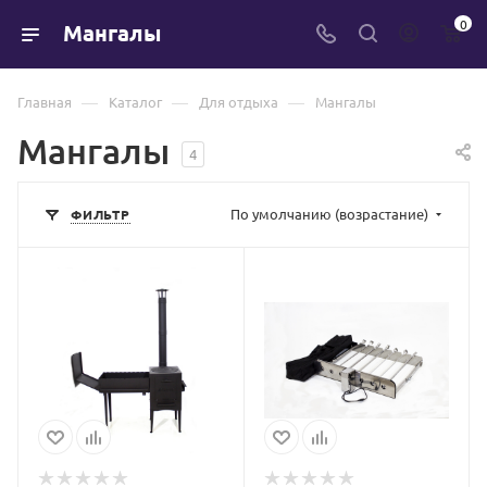
0
Мангалы
—
—
—
Главная
Каталог
Для отдыха
Мангалы
Мангалы
4
По умолчанию (возрастание)
ФИЛЬТР