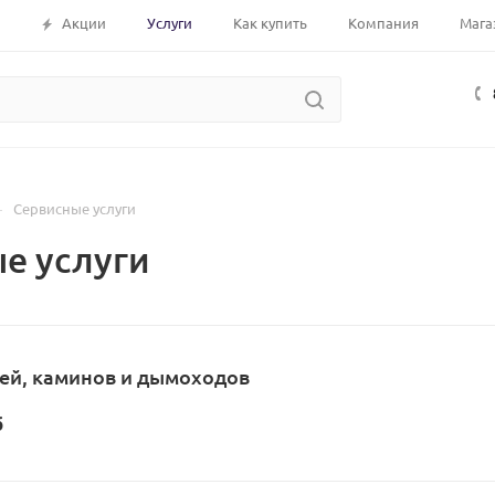
Акции
Услуги
Как купить
Компания
Мага
—
Сервисные услуги
е услуги
ей, каминов и дымоходов
б