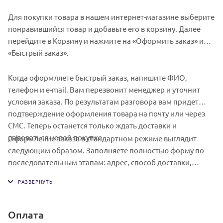
Для покупки товара в нашем интернет-магазине выберите
понравившийся товар и добавьте его в корзину. Далее
перейдите в Корзину и нажмите на «Оформить заказ» или
«Быстрый заказ».
Когда оформляете быстрый заказ, напишите ФИО,
телефон и e-mail. Вам перезвонит менеджер и уточнит
условия заказа. По результатам разговора вам придет
подтверждение оформления товара на почту или через
СМС. Теперь останется только ждать доставки и
радоваться новой покупке.
Оформление заказа в стандартном режиме выглядит
следующим образом. Заполняете полностью форму по
последовательным этапам: адрес, способ доставки,
оплаты, данные о себе. Советуем в комментарии к заказу
написать информацию, которая поможет курьеру вас
найти. Нажмите кнопку «Оформить заказ».
Оплата