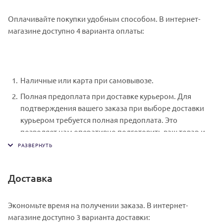
Оплачивайте покупки удобным способом. В интернет-
магазине доступно 4 варианта оплаты:
Наличные или карта при самовывозе.
Полная предоплата при доставке курьером. Для
подтверждения вашего заказа при выборе доставки
курьером требуется полная предоплата. Это
позволяет нам оперативно подготовить ваш товар и
обеспечить его своевременную доставку. Специалист
свяжется с вами в день доставки, чтобы уточнить
время. Вы подписываете товаросопроводительные
Доставка
документы, получаете товар и чек.
Безналичный расчет при самовывозе или оформлении
Экономьте время на получении заказа. В интернет-
в интернет-магазине: карты Visa и MasterCard. Чтобы
магазине доступно 3 варианта доставки:
оплатить покупку, система перенаправит вас на