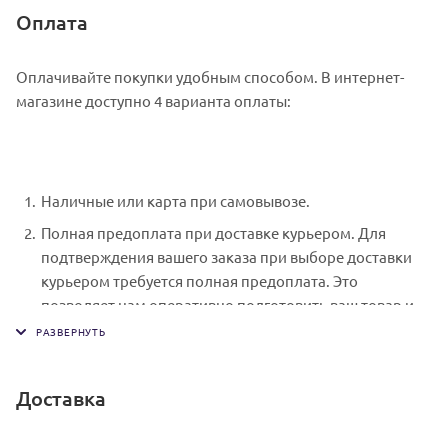
Оплата
Оплачивайте покупки удобным способом. В интернет-
магазине доступно 4 варианта оплаты:
Наличные или карта при самовывозе.
Полная предоплата при доставке курьером. Для
подтверждения вашего заказа при выборе доставки
курьером требуется полная предоплата. Это
позволяет нам оперативно подготовить ваш товар и
обеспечить его своевременную доставку. Специалист
свяжется с вами в день доставки, чтобы уточнить
время. Вы подписываете товаросопроводительные
Доставка
документы, получаете товар и чек.
Безналичный расчет при самовывозе или оформлении