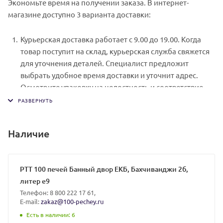
Экономьте время на получении заказа. В интернет-
в интернет-магазине: карты Visa и MasterCard. Чтобы
магазине доступно 3 варианта доставки:
оплатить покупку, система перенаправит вас на
сервер системы ASSIST. Здесь нужно ввести номер
Курьерская доставка работает с 9.00 до 19.00. Когда
карты, срок действия и имя держателя.
товар поступит на склад, курьерская служба свяжется
Электронные системы при онлайн-заказе: PayPal,
для уточнения деталей. Специалист предложит
WebMoney и Яндекс.Деньги. Для совершения покупки
выбрать удобное время доставки и уточнит адрес.
система перенаправит вас на страницу платежного
Осмотрите упаковку на целостность и соответствие
сервиса. Здесь необходимо заполнить форму по
указанной комплектации.
инструкции.
Самовывоз из магазина. Список торговых точек для
выбора появится в корзине. Когда заказ поступит на
Наличие
склад, вам придет уведомление. Для получения заказа
обратитесь к сотруднику в кассовой зоне и назовите
номер.
РТТ 100 печей Банный двор ЕКБ, Бахчиванджи 2б,
Доставка с помощью транспортной компании.
литер е9
Менеджеры нашего интернет-магазина подберут для
Телефон: 8 800 222 17 61,
E-mail:
zakaz@100-pechey.ru
вас приемлимые тарифы на доставку интересующих
вас товаров как до терминала в вашем родном городе,
Есть в наличии
: 6