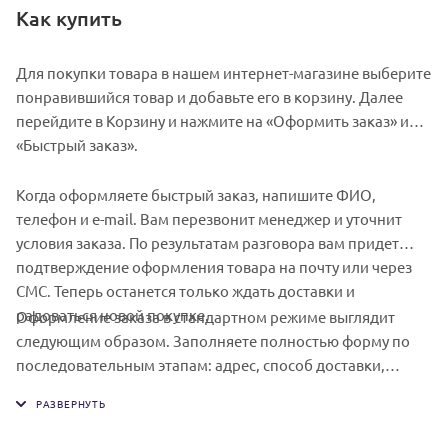
Как купить
Для покупки товара в нашем интернет-магазине выберите
понравившийся товар и добавьте его в корзину. Далее
перейдите в Корзину и нажмите на «Оформить заказ» или
«Быстрый заказ».
Когда оформляете быстрый заказ, напишите ФИО,
телефон и e-mail. Вам перезвонит менеджер и уточнит
условия заказа. По результатам разговора вам придет
подтверждение оформления товара на почту или через
СМС. Теперь останется только ждать доставки и
радоваться новой покупке.
Оформление заказа в стандартном режиме выглядит
следующим образом. Заполняете полностью форму по
последовательным этапам: адрес, способ доставки,
оплаты, данные о себе. Советуем в комментарии к заказу
написать информацию, которая поможет курьеру вас
найти. Нажмите кнопку «Оформить заказ».