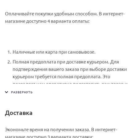
Оплачивайте покупки удобным способом. В интернет-
магазине доступно 4 варианта оплаты:
Наличные или карта при самовывозе.
Полная предоплата при доставке курьером. Для
подтверждения вашего заказа при выборе доставки
курьером требуется полная предоплата. Это
позволяет нам оперативно подготовить ваш товар и
обеспечить его своевременную доставку. Специалист
свяжется с вами в день доставки, чтобы уточнить
время. Вы подписываете товаросопроводительные
Доставка
документы, получаете товар и чек.
Безналичный расчет при самовывозе или оформлении
Экономьте время на получении заказа. В интернет-
в интернет-магазине: карты Visa и MasterCard. Чтобы
магазине доступно 3 варианта доставки:
оплатить покупку, система перенаправит вас на