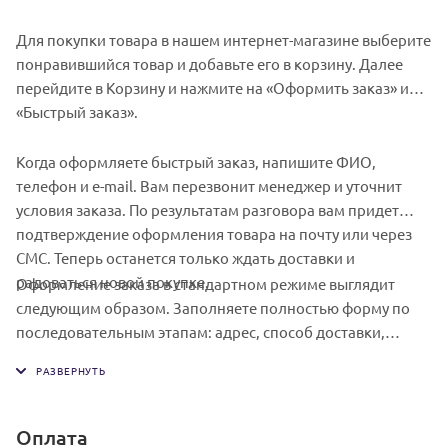
Для покупки товара в нашем интернет-магазине выберите
понравившийся товар и добавьте его в корзину. Далее
перейдите в Корзину и нажмите на «Оформить заказ» или
«Быстрый заказ».
Когда оформляете быстрый заказ, напишите ФИО,
телефон и e-mail. Вам перезвонит менеджер и уточнит
условия заказа. По результатам разговора вам придет
подтверждение оформления товара на почту или через
СМС. Теперь останется только ждать доставки и
радоваться новой покупке.
Оформление заказа в стандартном режиме выглядит
следующим образом. Заполняете полностью форму по
последовательным этапам: адрес, способ доставки,
оплаты, данные о себе. Советуем в комментарии к заказу
написать информацию, которая поможет курьеру вас
найти. Нажмите кнопку «Оформить заказ».
Оплата