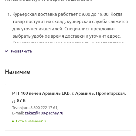
сервер системы ASSIST. Здесь нужно ввести номер
Курьерская доставка работает с 9.00 до 19.00. Когда
карты, срок действия и имя держателя.
товар поступит на склад, курьерская служба свяжется
Электронные системы при онлайн-заказе: PayPal,
для уточнения деталей. Специалист предложит
WebMoney и Яндекс.Деньги. Для совершения покупки
выбрать удобное время доставки и уточнит адрес.
система перенаправит вас на страницу платежного
Осмотрите упаковку на целостность и соответствие
сервиса. Здесь необходимо заполнить форму по
указанной комплектации.
инструкции.
Самовывоз из магазина. Список торговых точек для
выбора появится в корзине. Когда заказ поступит на
Наличие
склад, вам придет уведомление. Для получения заказа
обратитесь к сотруднику в кассовой зоне и назовите
номер.
РТТ 100 печей Арамиль ЕКБ, г. Арамиль, Пролетарская,
Доставка с помощью транспортной компании.
д. 87 В
Менеджеры нашего интернет-магазина подберут для
Телефон: 8 800 222 17 61,
E-mail:
zakaz@100-pechey.ru
вас приемлимые тарифы на доставку интересующих
вас товаров как до терминала в вашем родном городе,
Есть в наличии
: 3
так и непосредственно до дверей вашего дома.
Обращайтесь за помощью к квалифицированным